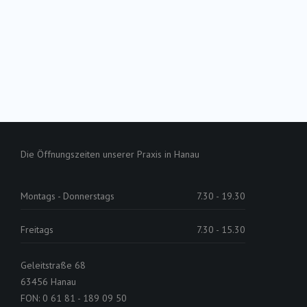
Die Öffnungszeiten unserer Praxis in Hanau
Montags - Donnerstags
7.30 - 19.30
Freitags
7.30 - 15.30
Geleitstraße 68
63456 Hanau
FON: 0 61 81 - 189 09 50