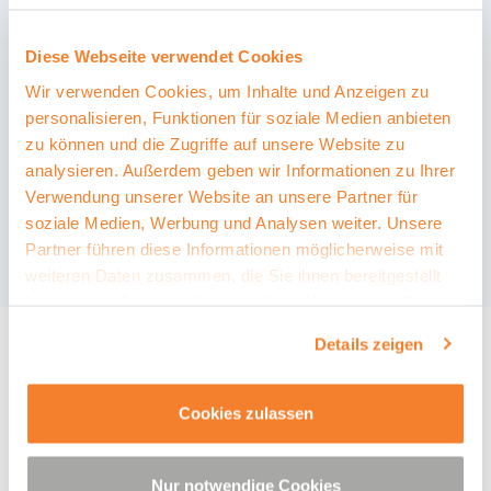
DER PATIENTENBERATUNG
GRUNDKENNTNISSE IN DER
BUCHHALTUNG
Diese Webseite verwendet Cookies
ERSTELLEN VON DIENSTPLÄNEN
Wir verwenden Cookies, um Inhalte und Anzeigen zu
personalisieren, Funktionen für soziale Medien anbieten
zu können und die Zugriffe auf unsere Website zu
analysieren. Außerdem geben wir Informationen zu Ihrer
Verwendung unserer Website an unsere Partner für
soziale Medien, Werbung und Analysen weiter. Unsere
Partner führen diese Informationen möglicherweise mit
weiteren Daten zusammen, die Sie ihnen bereitgestellt
haben oder die sie im Rahmen Ihrer Nutzung der Dienste
gesammelt haben. Sie können die Cookiearten und Ihre
Details zeigen
Session ID unter dem Menüpunkt
"Datenschutz"
unter
dem Punkt "11. Datenschutzerklärung für Cookies"
einsehen.
Cookies zulassen
Mit dem Absenden des Formulars bestätigst du, unsere
Datenschutzbedingungen
zur Kenntnis genommen zu
Nur notwendige Cookies