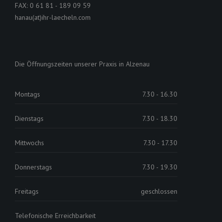
FAX: 0 61 81 - 189 09 59
hanau(at)ihr-laecheln.com
Die Öffnungszeiten unserer Praxis in Alzenau
Montags
7.30 - 16.30
Dienstags
7.30 - 18.30
Mittwochs
7.30 - 17.30
Donnerstags
7.30 - 19.30
Freitags
geschlossen
Telefonische Erreichbarkeit